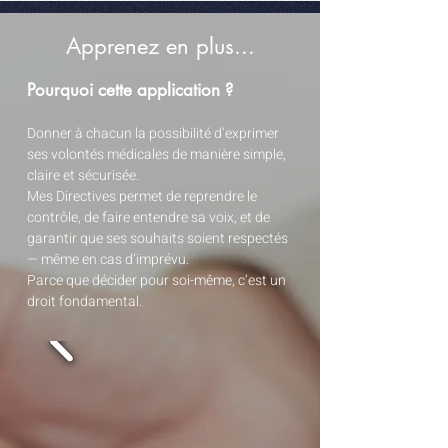
Une application aux services
Apprenez en plus...
uniques
Pourquoi cette application ?
Donner à chacun la possibilité d’exprimer
ses volontés médicales de manière simple,
claire et sécurisée.
Mes Directives permet de reprendre le
contrôle, de faire entendre sa voix, et de
garantir que ses souhaits soient respectés
— même en cas d’imprévu.
Un profil créé en quelques clics.
Parce que décider pour soi-même, c’est un
Une application 100 % sécurisée et
droit fondamental.
gratuite.
La médecine évolue : ce qui était incurable
hier peut être traité demain. Vos souhaits
aussi peuvent changer au fil du temps,
selon votre état de santé, vos convictions
ou votre entourage.