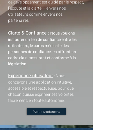
de développement est guidé par le respect,
l’écoute et la clarté — envers nos
utilisateurs comme envers nos
Sécurisé
partenaires.
Clarté & Confiance
:
Nous voulons
instaurer un lien de confiance entre les
utilisateurs, le corps médical et les
personnes de confiance, en offrant un
cadre clair, rassurant et conforme à la
législation.
Expérience utilisateur
Nous
:
concevons une application intuitive,
accessible et respectueuse, pour que
chacun puisse exprimer ses volontés
facilement, en toute autonomie.
Nous soutenons